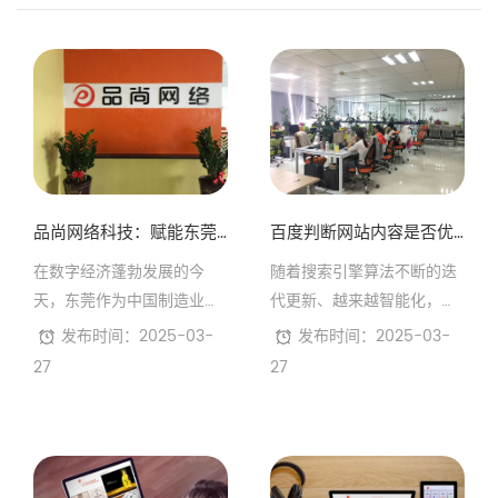
品尚网络科技：赋能东莞企业数字化营销的本地化专家
百度判断网站内容是否优质的5个标准
在数字经济蓬勃发展的今
随着搜索引擎算法不断的迭
天，东莞作为中国制造业与
代更新、越来越智能化，对
外贸重镇，企业对网络营销
于优质内容的判断标准也是
发布时间：2025-03-
发布时间：2025-03-
的需求日益旺盛。东莞市品
在不同阶段有不同的要求。
27
27
尚网络科技有限公司深耕本
那么什么样的内容才会被评
地市场十余年，凭借一站式
为优质内容呢？下面东莞网
网络营销解决方案，成为众
站建设网络推广品尚网络公
多中小企业数字化转型的首
司与大家一起探讨下。