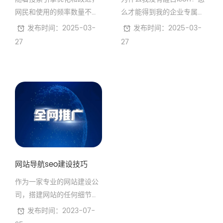
网民和使用的频率数量不断
么才能得到我的企业专属小
增加，SEO优化排名网站也
程序？怎样增加商品曝光机
发布时间：2025-03-
发布时间：2025-03-
越来越多，从而使用户注意
会？爱采购真实性认证来帮
27
27
到我们自己的网站，接下来
您！
就跟大家分享下seo优化企
业如何做好自己网站排名的
技巧！
网站导航seo建设技巧
作为一家专业的网站建设公
司，搭建网站的任何细节都
需要考虑到是否利于SEO优
发布时间：2023-07-
化，这是作为seoer必须时