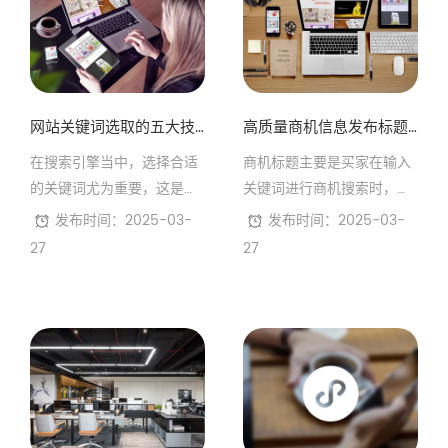
选合作伙伴。我们以“技术
+服务”双驱动，助力企业在
竞争激烈的市场中精准获
客、高效转化。
网站关键词选取的五大技巧
高质量商机信息发布标题的写法
在搜索引擎当中，选择合适
商机标题主要是买家在输入
的关键词尤为重要，这是搜
关键词进行商机搜索时，搜
索结果排名的基础。那么，
索引擎主要依据商机的标题
发布时间：2025-03-
发布时间：2025-03-
网站关键词如何选取比较好
中是否存在买家输入的关键
27
27
呢?下面东莞网站建设推广
词及关键词所在的位置等来
品尚网络公司就跟大家分享
判断哪些商机可能是买家最
下网站关键词选取的五大技
想要查询的。因此在发布产
巧!
品信息的时候应该尽量按照
用户搜索的习惯和商贸网站
要求来编写商机的标题，使
您的商机呈现给最对口的买