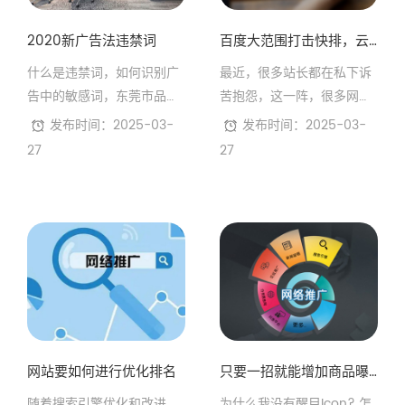
家。比如：“东莞seo优化公
司” 请勿使用特殊符号或重
2020新广告法违禁词
百度大范围打击快排，云更新助力企业优化
叠关键词，以免被删除，得
不到好的排名。
什么是违禁词，如何识别广
最近，很多站长都在私下诉
告中的敏感词，东莞市品尚
苦抱怨，这一阵，很多网站
网络科技有限公司给出全网
关键词库和流量都在直线下
发布时间：2025-03-
发布时间：2025-03-
违禁词大全供参考。
滑，很多知名大站也不例
27
27
外，很大一部分原因应该跟
百度在大力整治滥用快排技
术有关。
网站要如何进行优化排名
只要一招就能增加商品曝光机会
随着搜索引擎优化和改进，
为什么我没有醒目Icon? 怎