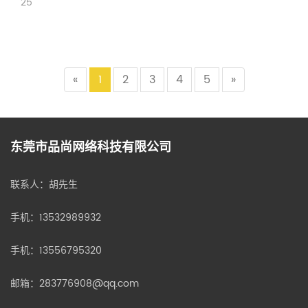
25
刻都要有的意识。在网站导
航设计的过程中，我们应该
怎么样进行操作才是符合搜
索引擎优化的呢？
«
1
2
3
4
5
»
东莞市品尚网络科技有限公司
联系人：胡先生
手机：
13532989932
手机：
13556795320
邮箱：283776908@qq.com