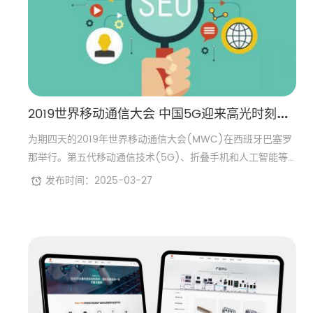
2
019世界移动通信大会 中国5G迎来高光时刻一加手机模拟5G云游戏的未来场景
为期四天的2019年世界移动通信大会(MWC)在西班牙巴塞罗
那举行。第五代移动通信技术(5G)、折叠手机和人工智能等
新科技成果集体亮相，包括中国华为、一加、小米等著名科技
发布时间：2025-03-27
企业都发布了最新产品和技术。在这场即将到来的5G浪潮中，
科技厂商正焕发出全新的力量。