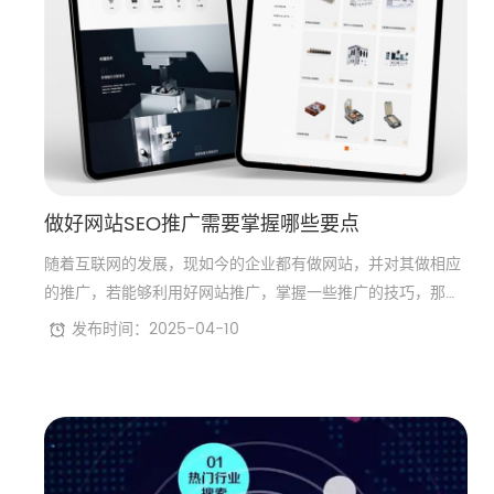
做好网站SEO推广需要掌握哪些要点
随着互联网的发展，现如今的企业都有做网站，并对其做相应
的推广，若能够利用好网站推广，掌握一些推广的技巧，那么
推广的工作相对来说也更具有目的性，这样想要做好推广也比
发布时间：2025-04-10
较的简单，不过，话虽这样说，真正想做好推广并不容易，必
须要掌握几个要点，否则互联网中也不会有出现那么多不知名
的企业网站。