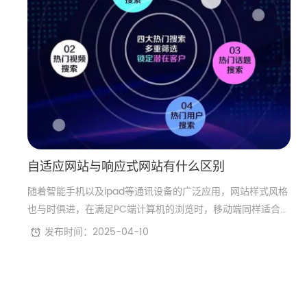
自适应网站与响应式网站有什么区别
随着智能手机以及ipad等通讯设备的广泛应用，网站样式风格
也与时俱进，在满足PC端计算机的浏览时，移动端同样适合访
客浏览，作为一些企业公司和个人，他们在网络营销方面有着
发布时间：2025-04-10
更加严格的需求，既要符合网站品牌形象和访客的体验度，又
要网站符合搜索引擎规则，进行网站优化等工作，为此针对移
动端手机站模式便有了争端，自适应手机站和响应式手机站有
什么不同？什么样的手机站更符合企业或个人使用呢？