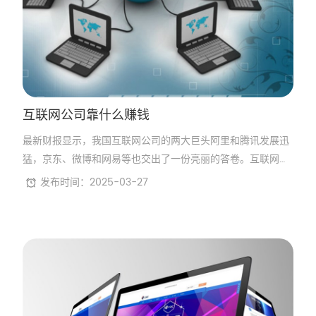
互联网公司靠什么赚钱
最新财报显示，我国互联网公司的两大巨头阿里和腾讯发展迅
猛，京东、微博和网易等也交出了一份亮丽的答卷。互联网公
司的快速发展既有消费升级的因素，也有其自身战略的贡献。
发布时间：2025-03-27
随着互联网公司不断加大对传统产业的渗透，以及在新业务上
开疆扩土