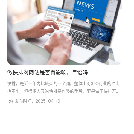
做快排对网站是否有影响，靠谱吗
快排，是近一年内比较火的一个词。整体上对SEO行业的冲击
也不小，但很多人又说快排是作弊的手段，要是做了快排万一
网站降权可是得不偿失的，导致如今很多人做了快排尝到了甜
发布时间：2025-04-10
头，很多人还在观望中。